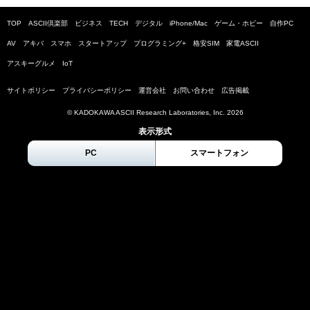
TOP
ASCII倶楽部
ビジネス
TECH
デジタル
iPhone/Mac
ゲーム・ホビー
自作PC
AV
アキバ
スマホ
スタートアップ
プログラミング+
格安SIM
家電ASCII
アスキーグルメ
IoT
サイトポリシー
プライバシーポリシー
運営会社
お問い合わせ
広告掲載
© KADOKAWA ASCII Research Laboratories, Inc.
2026
表示形式
PC
スマートフォン