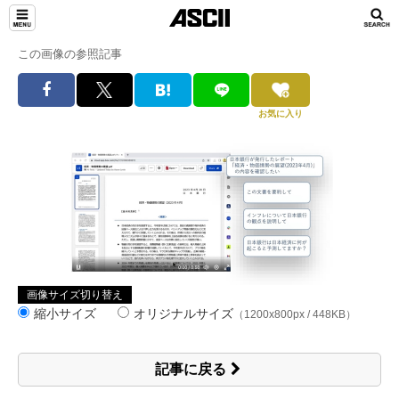
この画像の参照記事
お気に入り
画像サイズ切り替え
縮小サイズ
オリジナルサイズ
（1200x800px / 448KB）
記事に戻る