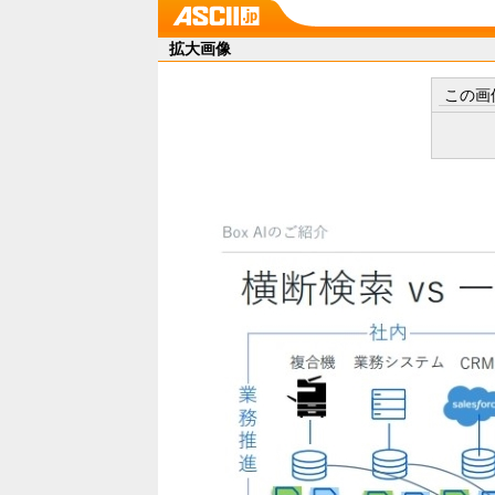
拡大画像
この画