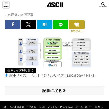
この画像の参照記事
お気に入り
画像サイズ切り替え
縮小サイズ
オリジナルサイズ
（1200x800px / 448KB）
記事に戻る
TOP
ASCII倶楽部
ビジネス
TECH
デジタル
iPhone/Mac
ゲーム・ホビー
自作PC