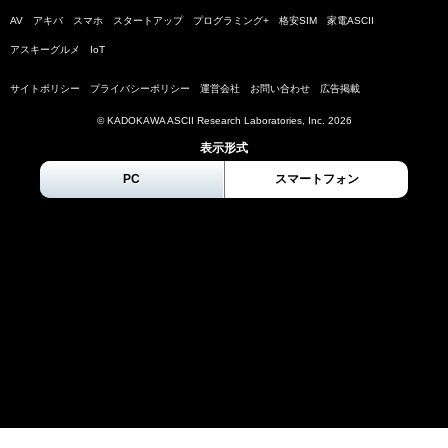
AV
アキバ
スマホ
スタートアップ
プログラミング+
格安SIM
家電ASCII
アスキーグルメ
IoT
サイトポリシー
プライバシーポリシー
運営会社
お問い合わせ
広告掲載
© KADOKAWA ASCII Research Laboratories, Inc.
2026
表示形式
PC
スマートフォン