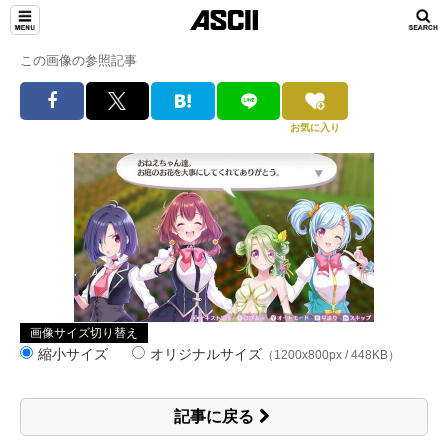
この画像の参照記事
お気に入り
画像サイズ切り替え
縮小サイズ
オリジナルサイズ
（1200x800px / 448KB）
記事に戻る