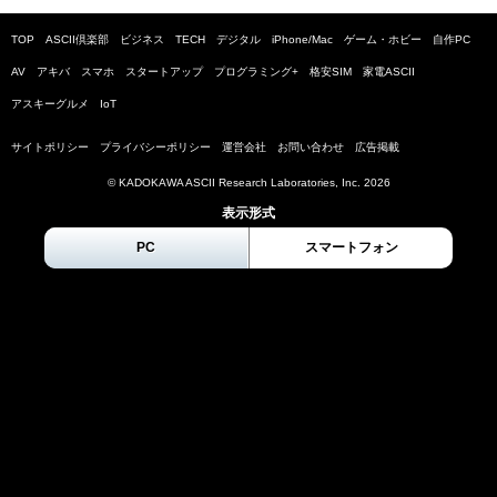
TOP
ASCII倶楽部
ビジネス
TECH
デジタル
iPhone/Mac
ゲーム・ホビー
自作PC
AV
アキバ
スマホ
スタートアップ
プログラミング+
格安SIM
家電ASCII
アスキーグルメ
IoT
サイトポリシー
プライバシーポリシー
運営会社
お問い合わせ
広告掲載
© KADOKAWA ASCII Research Laboratories, Inc.
2026
表示形式
PC
スマートフォン