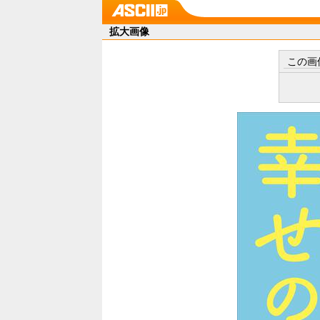
拡大画像
この画