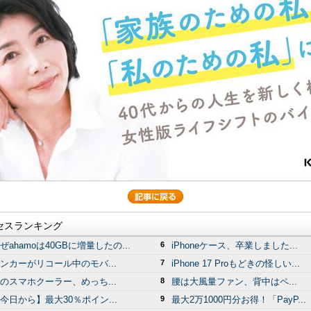
セスランキング
ぜahamoは40GBに増量したの...
6
iPhoneケース、卒業しました...
ンカーがリコール中のモバ...
7
iPhone 17 Proもどきの怪しい...
のスマホクーラー、めっち...
8
腰は大風量ファン、背中はペ...
今日から】最大30％ポイン...
9
最大2万1000円分お得！「PayP...