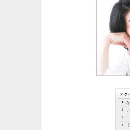
アク
1
な
2
ア
3
こ
4
【