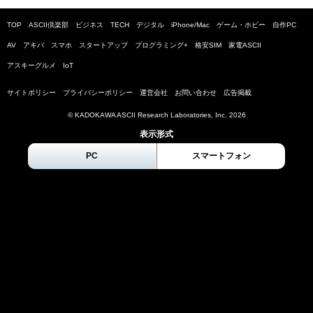
TOP
ASCII倶楽部
ビジネス
TECH
デジタル
iPhone/Mac
ゲーム・ホビー
自作PC
AV
アキバ
スマホ
スタートアップ
プログラミング+
格安SIM
家電ASCII
アスキーグルメ
IoT
サイトポリシー
プライバシーポリシー
運営会社
お問い合わせ
広告掲載
© KADOKAWA ASCII Research Laboratories, Inc.
2026
表示形式
PC
スマートフォン