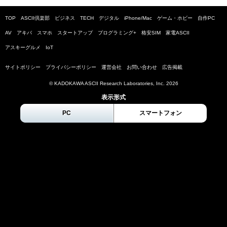
TOP
ASCII倶楽部
ビジネス
TECH
デジタル
iPhone/Mac
ゲーム・ホビー
自作PC
AV
アキバ
スマホ
スタートアップ
プログラミング+
格安SIM
家電ASCII
アスキーグルメ
IoT
サイトポリシー
プライバシーポリシー
運営会社
お問い合わせ
広告掲載
© KADOKAWA ASCII Research Laboratories, Inc.
2026
表示形式
PC
スマートフォン