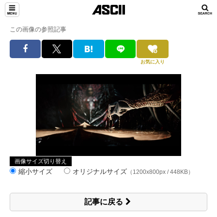
この画像の参照記事
お気に入り
画像サイズ切り替え
縮小サイズ
オリジナルサイズ
（1200x800px / 448KB）
記事に戻る