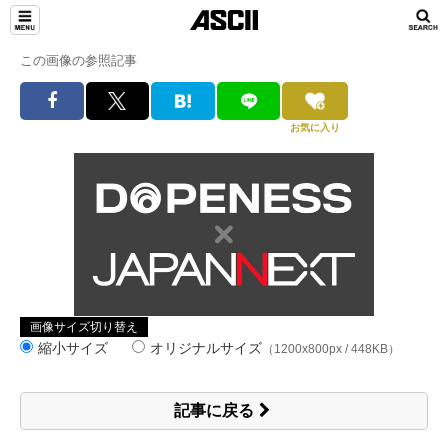
この画像の参照記事
お気に入り
画像サイズ切り替え
縮小サイズ
オリジナルサイズ
（1200x800px / 448KB）
記事に戻る