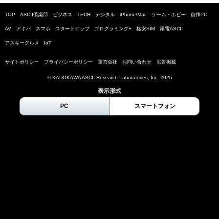
TOP
ASCII倶楽部
ビジネス
TECH
デジタル
iPhone/Mac
ゲーム・ホビー
自作PC
AV
アキバ
スマホ
スタートアップ
プログラミング+
格安SIM
家電ASCII
アスキーグルメ
IoT
サイトポリシー
プライバシーポリシー
運営会社
お問い合わせ
広告掲載
© KADOKAWA ASCII Research Laboratories, Inc.
2026
表示形式
PC
スマートフォン