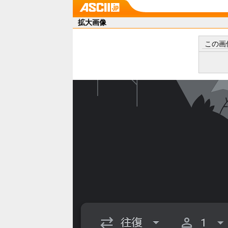
拡大画像
この画