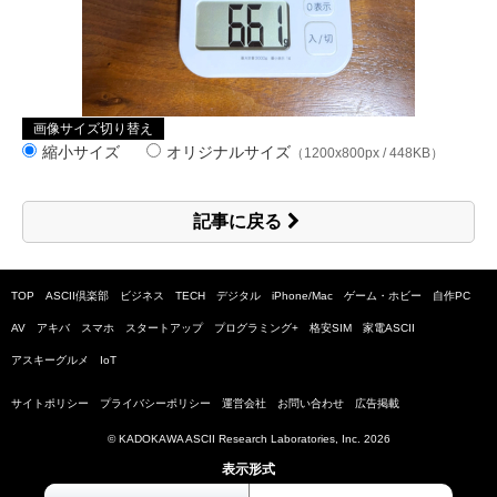
画像サイズ切り替え
縮小サイズ
オリジナルサイズ
（1200x800px / 448KB）
記事に戻る
TOP
ASCII倶楽部
ビジネス
TECH
デジタル
iPhone/Mac
ゲーム・ホビー
自作PC
AV
アキバ
スマホ
スタートアップ
プログラミング+
格安SIM
家電ASCII
アスキーグルメ
IoT
サイトポリシー
プライバシーポリシー
運営会社
お問い合わせ
広告掲載
© KADOKAWA ASCII Research Laboratories, Inc.
2026
表示形式