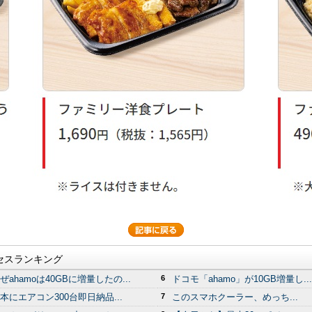
セスランキング
ぜahamoは40GBに増量したの...
6
ドコモ「ahamo」が10GB増量し...
本にエアコン300台即日納品...
7
このスマホクーラー、めっち...