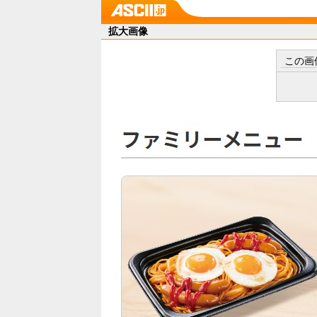
拡大画像
この画