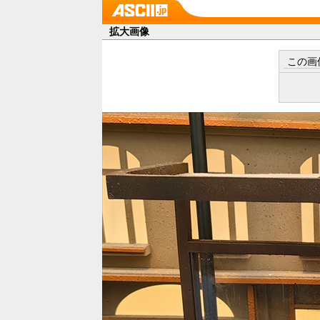
拡大画像
この画