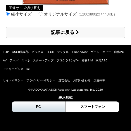
画像サイズ切り替え
縮小サイズ
オリジナルサイズ
（1200x800px / 448KB）
記事に戻る
TOP
ASCII倶楽部
ビジネス
TECH
デジタル
iPhone/Mac
ゲーム・ホビー
自作PC
AV
アキバ
スマホ
スタートアップ
プログラミング+
格安SIM
家電ASCII
アスキーグルメ
IoT
サイトポリシー
プライバシーポリシー
運営会社
お問い合わせ
広告掲載
© KADOKAWA ASCII Research Laboratories, Inc.
2026
表示形式
PC
スマートフォン