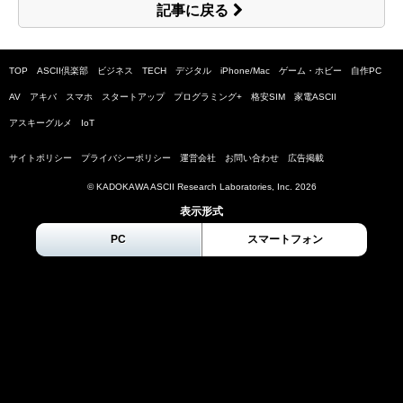
記事に戻る
TOP
ASCII倶楽部
ビジネス
TECH
デジタル
iPhone/Mac
ゲーム・ホビー
自作PC
AV
アキバ
スマホ
スタートアップ
プログラミング+
格安SIM
家電ASCII
アスキーグルメ
IoT
サイトポリシー
プライバシーポリシー
運営会社
お問い合わせ
広告掲載
© KADOKAWA ASCII Research Laboratories, Inc.
2026
表示形式
PC
スマートフォン