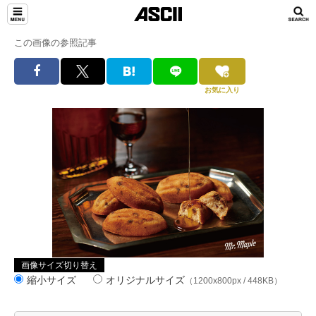
この画像の参照記事
お気に入り
画像サイズ切り替え
縮小サイズ
オリジナルサイズ
（1200x800px / 448KB）