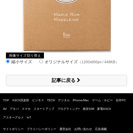
画像サイズ切り替え
縮小サイズ
オリジナルサイズ
（1200x800px / 448KB）
記事に戻る
TOP
ASCII倶楽部
ビジネス
TECH
デジタル
iPhone/Mac
ゲーム・ホビー
自作PC
AV
アキバ
スマホ
スタートアップ
プログラミング+
格安SIM
家電ASCII
アスキーグルメ
IoT
サイトポリシー
プライバシーポリシー
運営会社
お問い合わせ
広告掲載