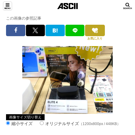
この画像の参照記事
お気に入り
画像サイズ切り替え
縮小サイズ
オリジナルサイズ
（1200x800px / 448KB）