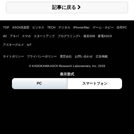
記事に戻る
TOP
ASCII倶楽部
ビジネス
TECH
デジタル
iPhone/Mac
ゲーム・ホビー
自作PC
AV
アキバ
スマホ
スタートアップ
プログラミング+
格安SIM
家電ASCII
アスキーグルメ
IoT
サイトポリシー
プライバシーポリシー
運営会社
お問い合わせ
広告掲載
© KADOKAWA ASCII Research Laboratories, Inc.
2026
表示形式
PC
スマートフォン