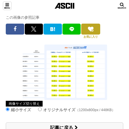
この画像の参照記事
お気に入り
画像サイズ切り替え
縮小サイズ
オリジナルサイズ
（1200x800px / 448KB）
記事に戻る