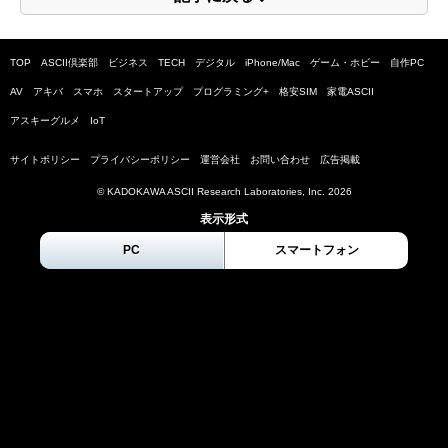
TOP
ASCII倶楽部
ビジネス
TECH
デジタル
iPhone/Mac
ゲーム・ホビー
自作PC
AV
アキバ
スマホ
スタートアップ
プログラミング+
格安SIM
家電ASCII
アスキーグルメ
IoT
サイトポリシー
プライバシーポリシー
運営会社
お問い合わせ
広告掲載
© KADOKAWA ASCII Research Laboratories, Inc.
2026
表示形式
PC
スマートフォン