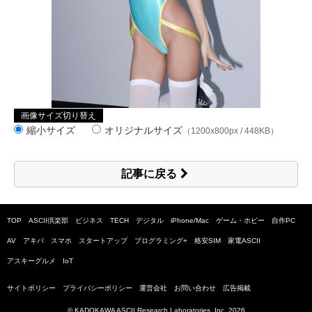
画像サイズ切り替え
縮小サイズ
オリジナルサイズ
（1200x800px / 448KB）
記事に戻る
TOP
ASCII倶楽部
ビジネス
TECH
デジタル
iPhone/Mac
ゲーム・ホビー
自作PC
AV
アキバ
スマホ
スタートアップ
プログラミング+
格安SIM
家電ASCII
アスキーグルメ
IoT
サイトポリシー
プライバシーポリシー
運営会社
お問い合わせ
広告掲載
© KADOKAWA ASCII Research Laboratories, Inc.
2026