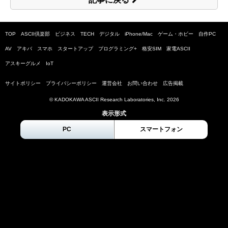
TOP
ASCII倶楽部
ビジネス
TECH
デジタル
iPhone/Mac
ゲーム・ホビー
自作PC
AV
アキバ
スマホ
スタートアップ
プログラミング+
格安SIM
家電ASCII
アスキーグルメ
IoT
サイトポリシー
プライバシーポリシー
運営会社
お問い合わせ
広告掲載
© KADOKAWA ASCII Research Laboratories, Inc.
2026
表示形式
PC
スマートフォン