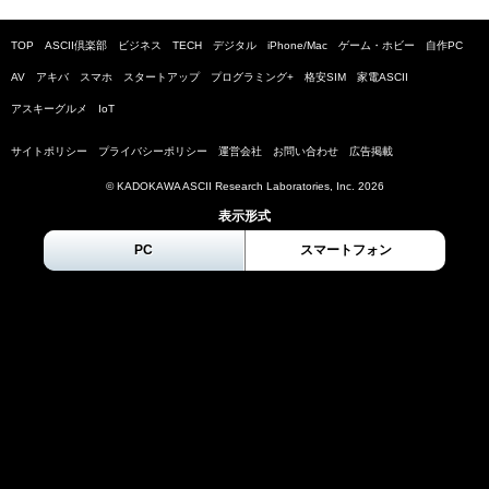
TOP
ASCII倶楽部
ビジネス
TECH
デジタル
iPhone/Mac
ゲーム・ホビー
自作PC
AV
アキバ
スマホ
スタートアップ
プログラミング+
格安SIM
家電ASCII
アスキーグルメ
IoT
サイトポリシー
プライバシーポリシー
運営会社
お問い合わせ
広告掲載
© KADOKAWA ASCII Research Laboratories, Inc.
2026
表示形式
PC
スマートフォン