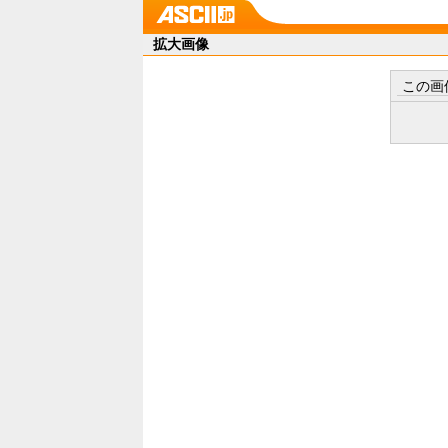
拡大画像
この画