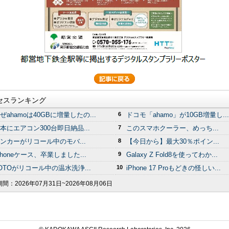
セスランキング
ぜahamoは40GBに増量したの...
6
ドコモ「ahamo」が10GB増量し...
本にエアコン300台即日納品...
7
このスマホクーラー、めっち...
ンカーがリコール中のモバ...
8
【今日から】最大30％ポイン...
Phoneケース、卒業しました...
9
Galaxy Z Fold8を使ってわか...
OTOがリコール中の温水洗浄...
10
iPhone 17 Proもどきの怪しい...
期間：
2026年07月31日~2026年08月06日