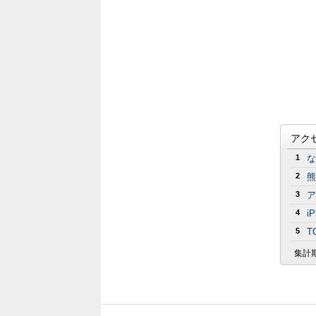
アク
1
な
2
熊
3
ア
4
i
5
T
集計