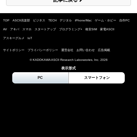
TOP
ASCII倶楽部
ビジネス
TECH
デジタル
iPhone/Mac
ゲーム・ホビー
自作PC
AV
アキバ
スマホ
スタートアップ
プログラミング+
格安SIM
家電ASCII
アスキーグルメ
IoT
サイトポリシー
プライバシーポリシー
運営会社
お問い合わせ
広告掲載
© KADOKAWA ASCII Research Laboratories, Inc.
2026
表示形式
PC
スマートフォン