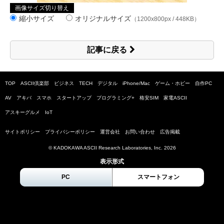
画像サイズ切り替え
縮小サイズ
オリジナルサイズ
（1200x800px / 448KB）
記事に戻る
TOP
ASCII倶楽部
ビジネス
TECH
デジタル
iPhone/Mac
ゲーム・ホビー
自作PC
AV
アキバ
スマホ
スタートアップ
プログラミング+
格安SIM
家電ASCII
アスキーグルメ
IoT
サイトポリシー
プライバシーポリシー
運営会社
お問い合わせ
広告掲載
© KADOKAWA ASCII Research Laboratories, Inc.
2026
表示形式
PC
スマートフォン