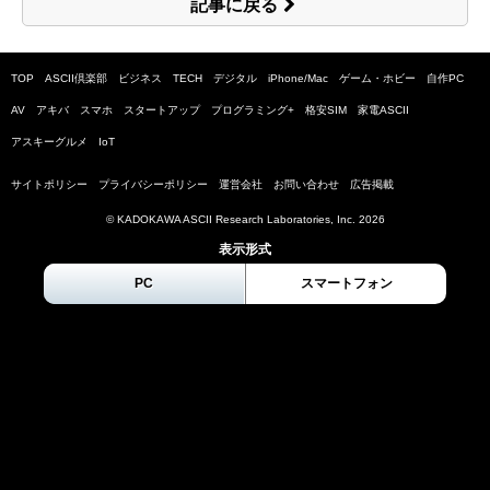
記事に戻る
TOP
ASCII倶楽部
ビジネス
TECH
デジタル
iPhone/Mac
ゲーム・ホビー
自作PC
AV
アキバ
スマホ
スタートアップ
プログラミング+
格安SIM
家電ASCII
アスキーグルメ
IoT
サイトポリシー
プライバシーポリシー
運営会社
お問い合わせ
広告掲載
© KADOKAWA ASCII Research Laboratories, Inc.
2026
表示形式
PC
スマートフォン