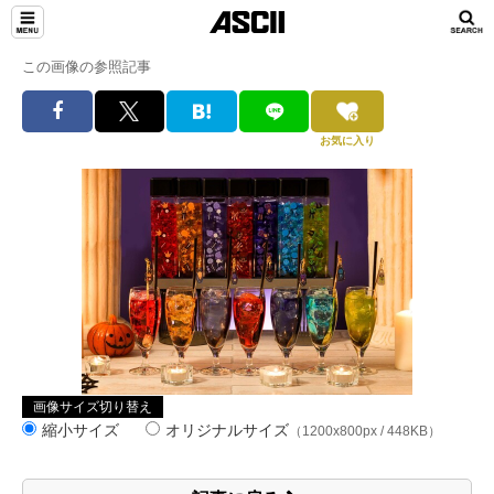
この画像の参照記事
お気に入り
画像サイズ切り替え
縮小サイズ
オリジナルサイズ
（1200x800px / 448KB）