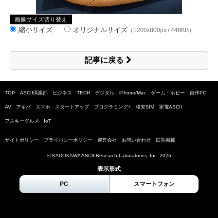
画像サイズ切り替え
縮小サイズ
オリジナルサイズ
（1200x800px / 448KB）
記事に戻る
TOP
ASCII倶楽部
ビジネス
TECH
デジタル
iPhone/Mac
ゲーム・ホビー
自作PC
AV
アキバ
スマホ
スタートアップ
プログラミング+
格安SIM
家電ASCII
アスキーグルメ
IoT
サイトポリシー
プライバシーポリシー
運営会社
お問い合わせ
広告掲載
© KADOKAWA ASCII Research Laboratories, Inc.
2026
表示形式
PC
スマートフォン