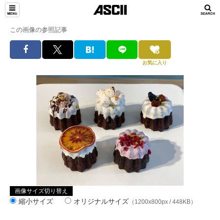
この画像の参照記事
お気に入り
画像サイズ切り替え
縮小サイズ
オリジナルサイズ
（1200x800px / 448KB）