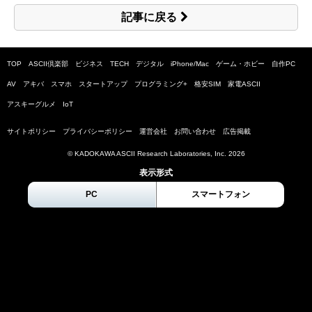
記事に戻る
TOP
ASCII倶楽部
ビジネス
TECH
デジタル
iPhone/Mac
ゲーム・ホビー
自作PC
AV
アキバ
スマホ
スタートアップ
プログラミング+
格安SIM
家電ASCII
アスキーグルメ
IoT
サイトポリシー
プライバシーポリシー
運営会社
お問い合わせ
広告掲載
© KADOKAWA ASCII Research Laboratories, Inc.
2026
表示形式
PC
スマートフォン