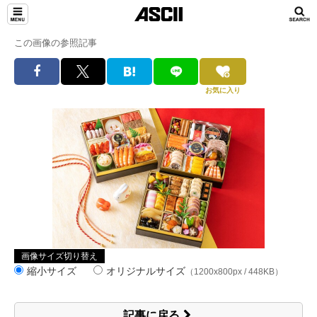
この画像の参照記事
お気に入り
画像サイズ切り替え
縮小サイズ
オリジナルサイズ
（1200x800px / 448KB）
記事に戻る