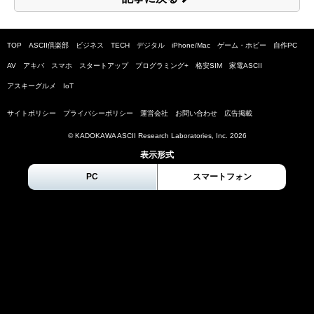
TOP
ASCII倶楽部
ビジネス
TECH
デジタル
iPhone/Mac
ゲーム・ホビー
自作PC
AV
アキバ
スマホ
スタートアップ
プログラミング+
格安SIM
家電ASCII
アスキーグルメ
IoT
サイトポリシー
プライバシーポリシー
運営会社
お問い合わせ
広告掲載
© KADOKAWA ASCII Research Laboratories, Inc.
2026
表示形式
PC
スマートフォン