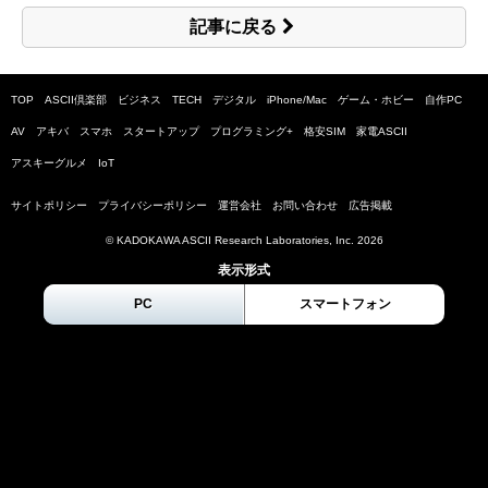
記事に戻る
TOP
ASCII倶楽部
ビジネス
TECH
デジタル
iPhone/Mac
ゲーム・ホビー
自作PC
AV
アキバ
スマホ
スタートアップ
プログラミング+
格安SIM
家電ASCII
アスキーグルメ
IoT
サイトポリシー
プライバシーポリシー
運営会社
お問い合わせ
広告掲載
© KADOKAWA ASCII Research Laboratories, Inc.
2026
表示形式
PC
スマートフォン