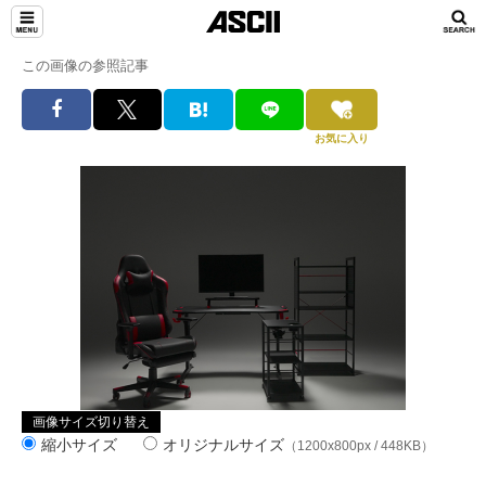
この画像の参照記事
お気に入り
画像サイズ切り替え
縮小サイズ
オリジナルサイズ
（1200x800px / 448KB）