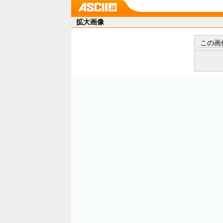
拡大画像
この画