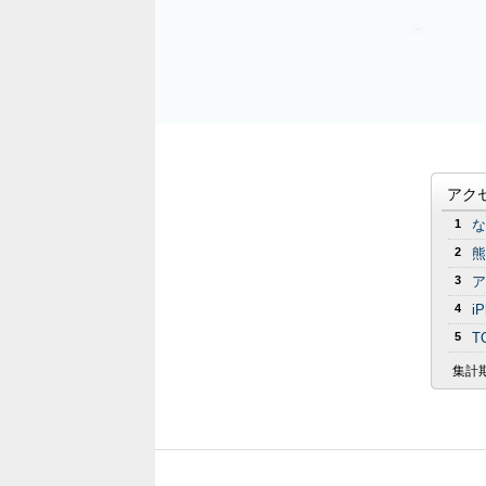
アク
1
な
2
熊
3
ア
4
i
5
T
集計