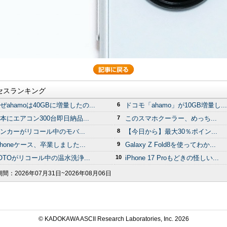
セスランキング
ぜahamoは40GBに増量したの...
6
ドコモ「ahamo」が10GB増量し...
本にエアコン300台即日納品...
7
このスマホクーラー、めっち...
ンカーがリコール中のモバ...
8
【今日から】最大30％ポイン...
Phoneケース、卒業しました...
9
Galaxy Z Fold8を使ってわか...
OTOがリコール中の温水洗浄...
10
iPhone 17 Proもどきの怪しい...
期間：
2026年07月31日~2026年08月06日
© KADOKAWA ASCII Research Laboratories, Inc.
2026