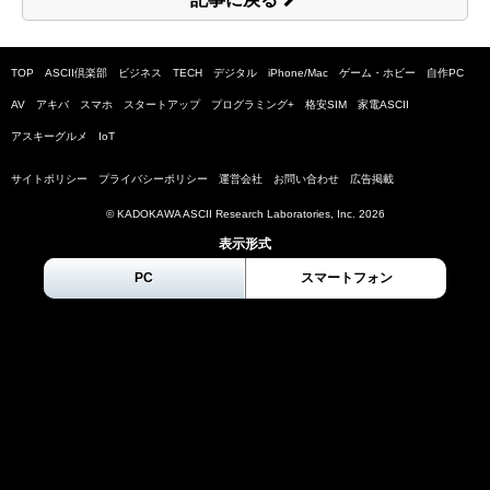
TOP
ASCII倶楽部
ビジネス
TECH
デジタル
iPhone/Mac
ゲーム・ホビー
自作PC
AV
アキバ
スマホ
スタートアップ
プログラミング+
格安SIM
家電ASCII
アスキーグルメ
IoT
サイトポリシー
プライバシーポリシー
運営会社
お問い合わせ
広告掲載
© KADOKAWA ASCII Research Laboratories, Inc.
2026
表示形式
PC
スマートフォン