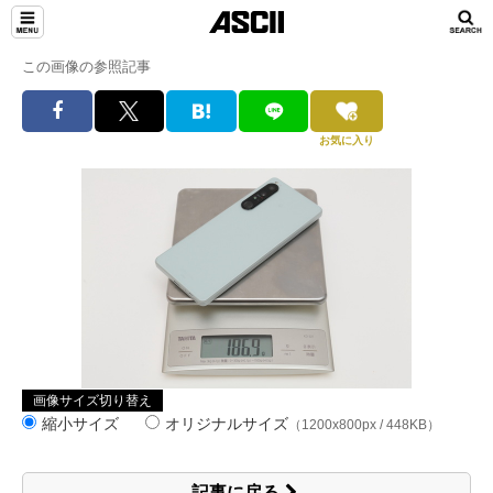
この画像の参照記事
お気に入り
画像サイズ切り替え
縮小サイズ
オリジナルサイズ
（1200x800px / 448KB）
記事に戻る