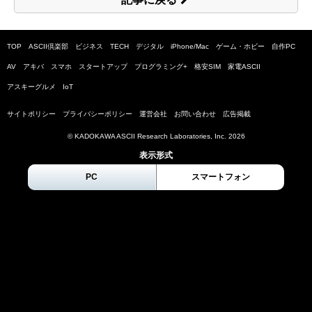
TOP
ASCII倶楽部
ビジネス
TECH
デジタル
iPhone/Mac
ゲーム・ホビー
自作PC
AV
アキバ
スマホ
スタートアップ
プログラミング+
格安SIM
家電ASCII
アスキーグルメ
IoT
サイトポリシー
プライバシーポリシー
運営会社
お問い合わせ
広告掲載
© KADOKAWA ASCII Research Laboratories, Inc.
2026
表示形式
PC
スマートフォン