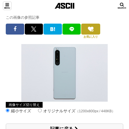
この画像の参照記事
お気に入り
画像サイズ切り替え
縮小サイズ
オリジナルサイズ
（1200x800px / 448KB）
記事に戻る