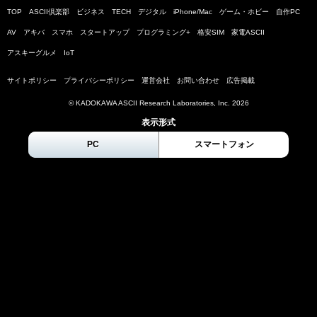
TOP
ASCII倶楽部
ビジネス
TECH
デジタル
iPhone/Mac
ゲーム・ホビー
自作PC
AV
アキバ
スマホ
スタートアップ
プログラミング+
格安SIM
家電ASCII
アスキーグルメ
IoT
サイトポリシー
プライバシーポリシー
運営会社
お問い合わせ
広告掲載
© KADOKAWA ASCII Research Laboratories, Inc.
2026
表示形式
PC
スマートフォン