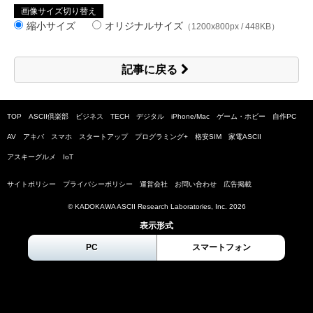
画像サイズ切り替え
縮小サイズ
オリジナルサイズ
（1200x800px / 448KB）
記事に戻る
TOP
ASCII倶楽部
ビジネス
TECH
デジタル
iPhone/Mac
ゲーム・ホビー
自作PC
AV
アキバ
スマホ
スタートアップ
プログラミング+
格安SIM
家電ASCII
アスキーグルメ
IoT
サイトポリシー
プライバシーポリシー
運営会社
お問い合わせ
広告掲載
© KADOKAWA ASCII Research Laboratories, Inc.
2026
表示形式
PC
スマートフォン