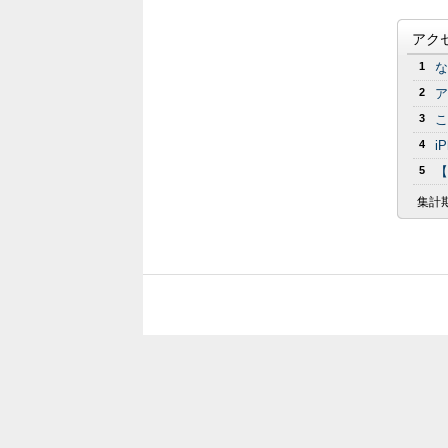
アク
1
な
2
ア
3
こ
4
i
5
【
集計