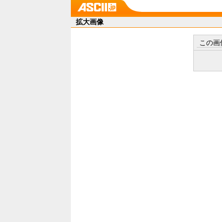
拡大画像
この画