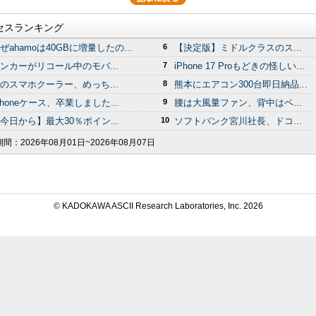
セスランキング
ぜahamoは40GBに増量したの...
6
【決定版】ミドルクラスのス...
ンカーがリコール中のモバ...
7
iPhone 17 Proもどきの怪しい...
のスマホクーラー、めっち...
8
熊本にエアコン300台即日納品...
Phoneケース、卒業しました...
9
腰は大風量ファン、背中はペ...
今日から】最大30％ポイン...
10
ソフトバンク宮川社長、ドコ...
期間：
2026年08月01日~2026年08月07日
© KADOKAWA ASCII Research Laboratories, Inc.
2026