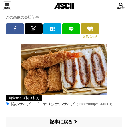
この画像の参照記事
お気に入り
画像サイズ切り替え
縮小サイズ
オリジナルサイズ
（1200x800px / 448KB）
記事に戻る