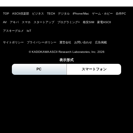
TOP
ASCII倶楽部
ビジネス
TECH
デジタル
iPhone/Mac
ゲーム・ホビー
自作PC
AV
アキバ
スマホ
スタートアップ
プログラミング+
格安SIM
家電ASCII
アスキーグルメ
IoT
サイトポリシー
プライバシーポリシー
運営会社
お問い合わせ
広告掲載
© KADOKAWA ASCII Research Laboratories, Inc.
2026
表示形式
PC
スマートフォン