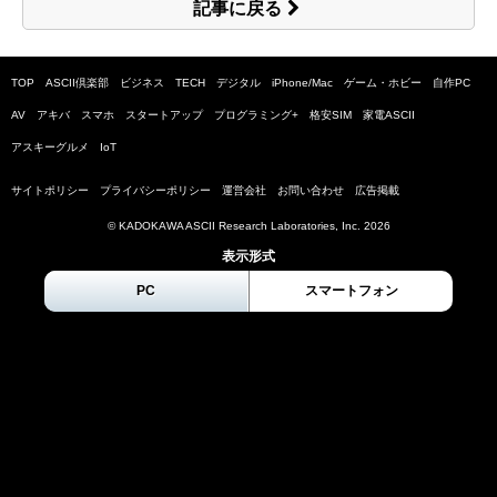
記事に戻る
TOP
ASCII倶楽部
ビジネス
TECH
デジタル
iPhone/Mac
ゲーム・ホビー
自作PC
AV
アキバ
スマホ
スタートアップ
プログラミング+
格安SIM
家電ASCII
アスキーグルメ
IoT
サイトポリシー
プライバシーポリシー
運営会社
お問い合わせ
広告掲載
© KADOKAWA ASCII Research Laboratories, Inc.
2026
表示形式
PC
スマートフォン