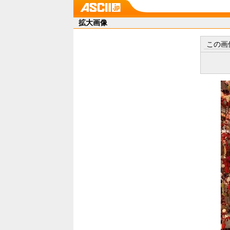
拡大画像
この画