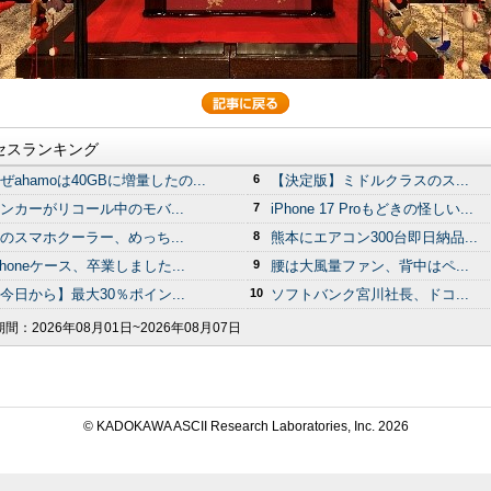
セスランキング
ぜahamoは40GBに増量したの...
6
【決定版】ミドルクラスのス...
ンカーがリコール中のモバ...
7
iPhone 17 Proもどきの怪しい...
のスマホクーラー、めっち...
8
熊本にエアコン300台即日納品...
Phoneケース、卒業しました...
9
腰は大風量ファン、背中はペ...
今日から】最大30％ポイン...
10
ソフトバンク宮川社長、ドコ...
期間：
2026年08月01日~2026年08月07日
© KADOKAWA ASCII Research Laboratories, Inc.
2026