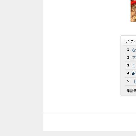
アク
1
な
2
ア
3
こ
4
i
5
【
集計