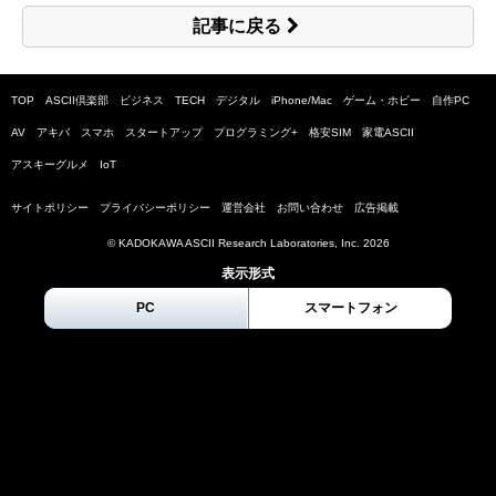
記事に戻る
TOP
ASCII倶楽部
ビジネス
TECH
デジタル
iPhone/Mac
ゲーム・ホビー
自作PC
AV
アキバ
スマホ
スタートアップ
プログラミング+
格安SIM
家電ASCII
アスキーグルメ
IoT
サイトポリシー
プライバシーポリシー
運営会社
お問い合わせ
広告掲載
© KADOKAWA ASCII Research Laboratories, Inc.
2026
表示形式
PC
スマートフォン