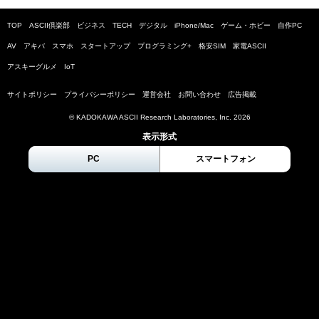
TOP
ASCII倶楽部
ビジネス
TECH
デジタル
iPhone/Mac
ゲーム・ホビー
自作PC
AV
アキバ
スマホ
スタートアップ
プログラミング+
格安SIM
家電ASCII
アスキーグルメ
IoT
サイトポリシー
プライバシーポリシー
運営会社
お問い合わせ
広告掲載
© KADOKAWA ASCII Research Laboratories, Inc.
2026
表示形式
PC
スマートフォン