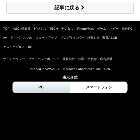
記事に戻る
TOP
ASCII倶楽部
ビジネス
TECH
デジタル
iPhone/Mac
ゲーム・ホビー
自作PC
AV
アキバ
スマホ
スタートアップ
プログラミング+
格安SIM
家電ASCII
アスキーグルメ
IoT
サイトポリシー
プライバシーポリシー
運営会社
お問い合わせ
広告掲載
© KADOKAWA ASCII Research Laboratories, Inc.
2026
表示形式
PC
スマートフォン