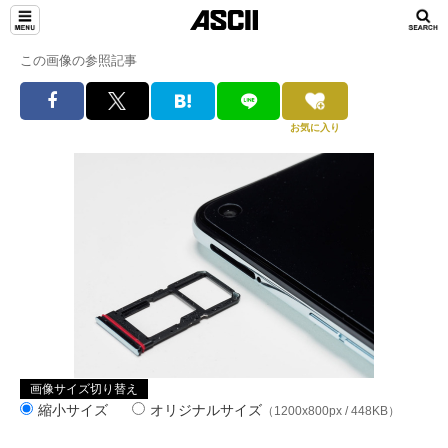
この画像の参照記事
お気に入り
画像サイズ切り替え
縮小サイズ
オリジナルサイズ
（1200x800px / 448KB）