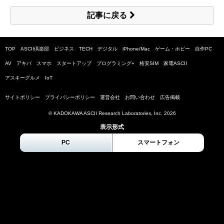
記事に戻る
TOP
ASCII倶楽部
ビジネス
TECH
デジタル
iPhone/Mac
ゲーム・ホビー
自作PC
AV
アキバ
スマホ
スタートアップ
プログラミング+
格安SIM
家電ASCII
アスキーグルメ
IoT
サイトポリシー
プライバシーポリシー
運営会社
お問い合わせ
広告掲載
© KADOKAWA ASCII Research Laboratories, Inc.
2026
表示形式
PC
スマートフォン