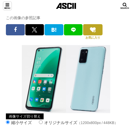
この画像の参照記事
お気に入り
画像サイズ切り替え
縮小サイズ
オリジナルサイズ
（1200x800px / 448KB）