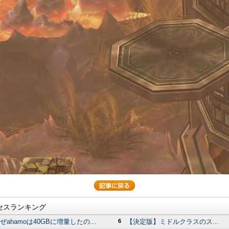
セスランキング
ぜahamoは40GBに増量したの...
6
【決定版】ミドルクラスのス...