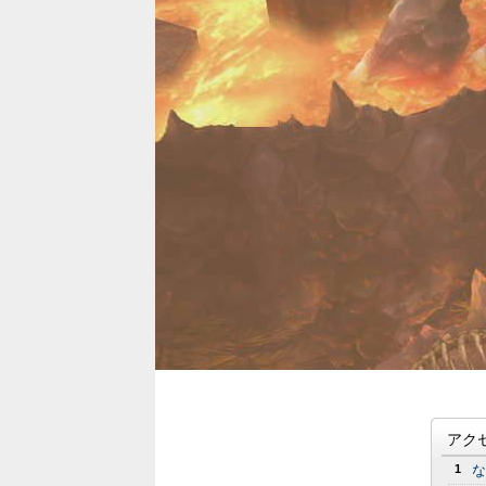
アク
1
な