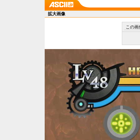
拡大画像
この画