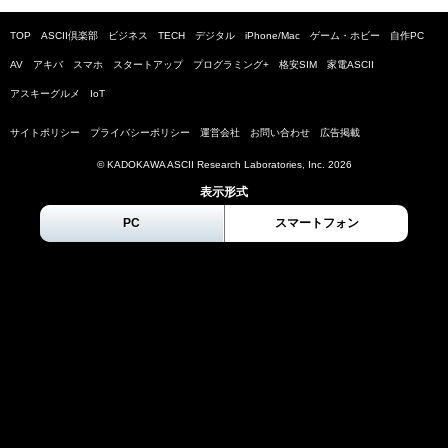
TOP
ASCII倶楽部
ビジネス
TECH
デジタル
iPhone/Mac
ゲーム・ホビー
自作PC
AV
アキバ
スマホ
スタートアップ
プログラミング+
格安SIM
家電ASCII
アスキーグルメ
IoT
サイトポリシー
プライバシーポリシー
運営会社
お問い合わせ
広告掲載
© KADOKAWA ASCII Research Laboratories, Inc.
2026
表示形式
PC
スマートフォン