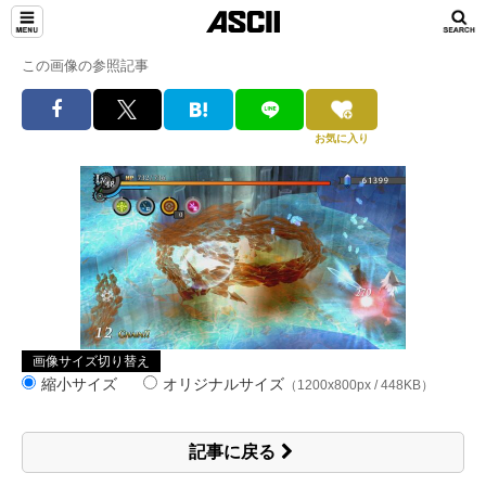
この画像の参照記事
お気に入り
画像サイズ切り替え
縮小サイズ
オリジナルサイズ
（1200x800px / 448KB）
記事に戻る