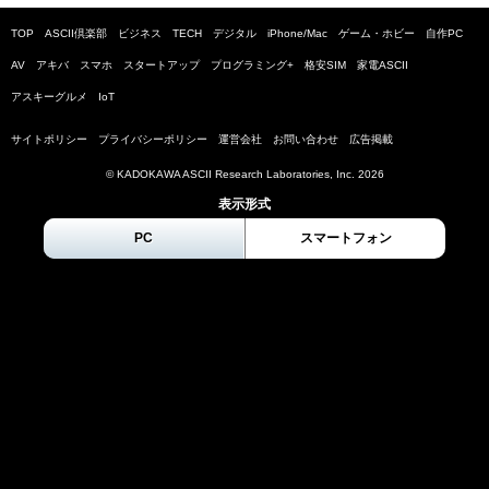
TOP
ASCII倶楽部
ビジネス
TECH
デジタル
iPhone/Mac
ゲーム・ホビー
自作PC
AV
アキバ
スマホ
スタートアップ
プログラミング+
格安SIM
家電ASCII
アスキーグルメ
IoT
サイトポリシー
プライバシーポリシー
運営会社
お問い合わせ
広告掲載
© KADOKAWA ASCII Research Laboratories, Inc.
2026
表示形式
PC
スマートフォン