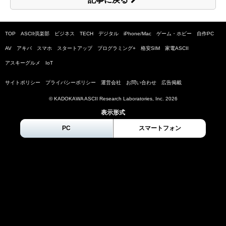
TOP
ASCII倶楽部
ビジネス
TECH
デジタル
iPhone/Mac
ゲーム・ホビー
自作PC
AV
アキバ
スマホ
スタートアップ
プログラミング+
格安SIM
家電ASCII
アスキーグルメ
IoT
サイトポリシー
プライバシーポリシー
運営会社
お問い合わせ
広告掲載
© KADOKAWA ASCII Research Laboratories, Inc.
2026
表示形式
PC
スマートフォン