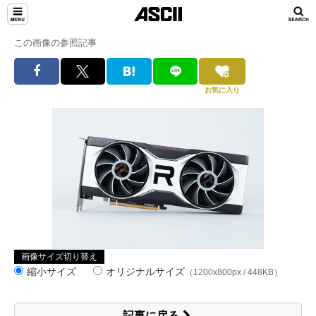
この画像の参照記事
お気に入り
画像サイズ切り替え
縮小サイズ
オリジナルサイズ
（1200x800px / 448KB）
記事に戻る