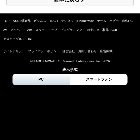
TOP
ASCII倶楽部
ビジネス
TECH
デジタル
iPhone/Mac
ゲーム・ホビー
自作PC
AV
アキバ
スマホ
スタートアップ
プログラミング+
格安SIM
家電ASCII
アスキーグルメ
IoT
サイトポリシー
プライバシーポリシー
運営会社
お問い合わせ
広告掲載
© KADOKAWA ASCII Research Laboratories, Inc.
2026
表示形式
PC
スマートフォン