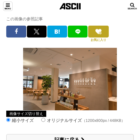
この画像の参照記事
お気に入り
画像サイズ切り替え
縮小サイズ
オリジナルサイズ
（1200x800px / 448KB）
記事に戻る