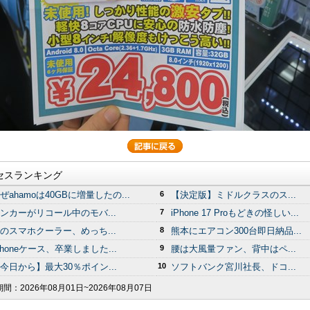
セスランキング
ぜahamoは40GBに増量したの...
6
【決定版】ミドルクラスのス...
ンカーがリコール中のモバ...
7
iPhone 17 Proもどきの怪しい...
のスマホクーラー、めっち...
8
熊本にエアコン300台即日納品...
Phoneケース、卒業しました...
9
腰は大風量ファン、背中はペ...
今日から】最大30％ポイン...
10
ソフトバンク宮川社長、ドコ...
期間：
2026年08月01日~2026年08月07日