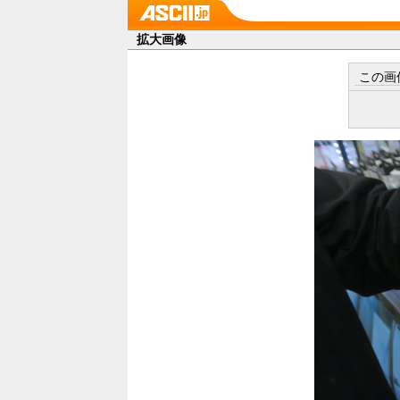
拡大画像
この画