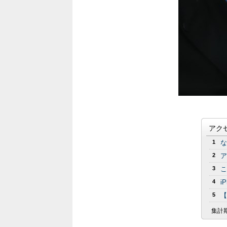
アク
1
な
2
ア
3
こ
4
i
5
【
集計