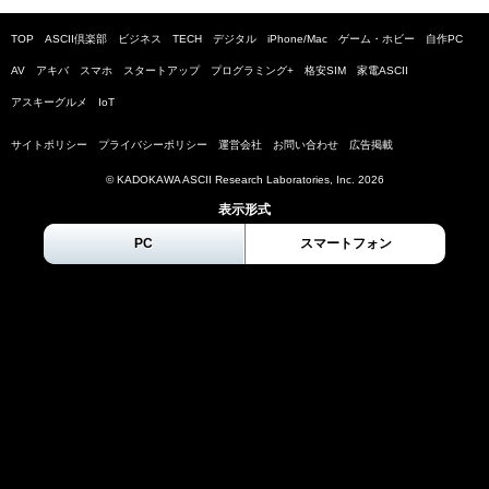
TOP
ASCII倶楽部
ビジネス
TECH
デジタル
iPhone/Mac
ゲーム・ホビー
自作PC
AV
アキバ
スマホ
スタートアップ
プログラミング+
格安SIM
家電ASCII
アスキーグルメ
IoT
サイトポリシー
プライバシーポリシー
運営会社
お問い合わせ
広告掲載
© KADOKAWA ASCII Research Laboratories, Inc.
2026
表示形式
PC
スマートフォン