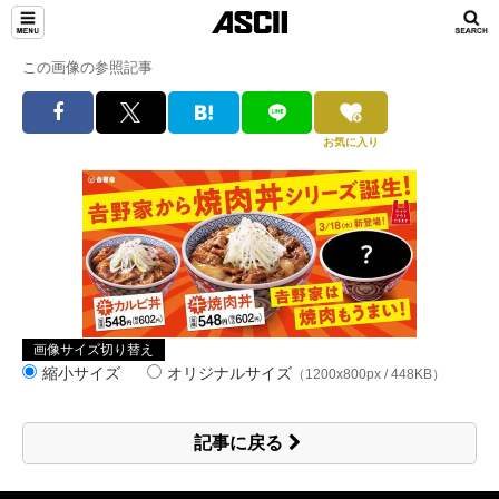
この画像の参照記事
お気に入り
画像サイズ切り替え
縮小サイズ
オリジナルサイズ
（1200x800px / 448KB）
記事に戻る