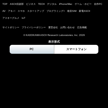
TOP
ASCII倶楽部
ビジネス
TECH
デジタル
iPhone/Mac
ゲーム・ホビー
自作PC
AV
アキバ
スマホ
スタートアップ
プログラミング+
格安SIM
家電ASCII
アスキーグルメ
IoT
サイトポリシー
プライバシーポリシー
運営会社
お問い合わせ
広告掲載
© KADOKAWA ASCII Research Laboratories, Inc.
2026
表示形式
PC
スマートフォン