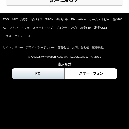
記事に戻る
TOP
ASCII倶楽部
ビジネス
TECH
デジタル
iPhone/Mac
ゲーム・ホビー
自作PC
AV
アキバ
スマホ
スタートアップ
プログラミング+
格安SIM
家電ASCII
アスキーグルメ
IoT
サイトポリシー
プライバシーポリシー
運営会社
お問い合わせ
広告掲載
© KADOKAWA ASCII Research Laboratories, Inc.
2026
表示形式
PC
スマートフォン