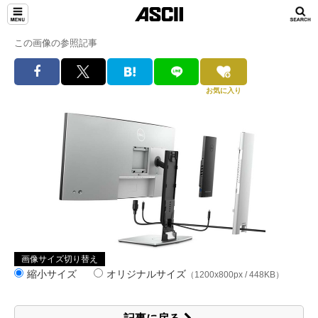
この画像の参照記事
お気に入り
画像サイズ切り替え
縮小サイズ
オリジナルサイズ
（1200x800px / 448KB）